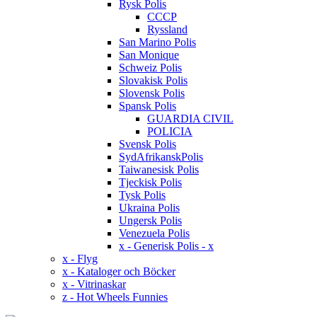
Rysk Polis
CCCP
Ryssland
San Marino Polis
San Monique
Schweiz Polis
Slovakisk Polis
Slovensk Polis
Spansk Polis
GUARDIA CIVIL
POLICIA
Svensk Polis
SydAfrikanskPolis
Taiwanesisk Polis
Tjeckisk Polis
Tysk Polis
Ukraina Polis
Ungersk Polis
Venezuela Polis
x - Generisk Polis - x
x - Flyg
x - Kataloger och Böcker
x - Vitrinaskar
z - Hot Wheels Funnies