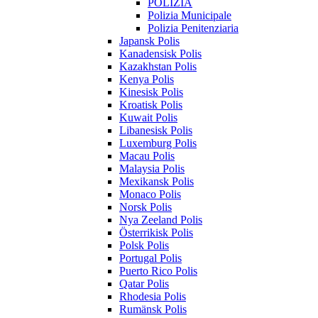
POLIZIA
Polizia Municipale
Polizia Penitenziaria
Japansk Polis
Kanadensisk Polis
Kazakhstan Polis
Kenya Polis
Kinesisk Polis
Kroatisk Polis
Kuwait Polis
Libanesisk Polis
Luxemburg Polis
Macau Polis
Malaysia Polis
Mexikansk Polis
Monaco Polis
Norsk Polis
Nya Zeeland Polis
Österrikisk Polis
Polsk Polis
Portugal Polis
Puerto Rico Polis
Qatar Polis
Rhodesia Polis
Rumänsk Polis