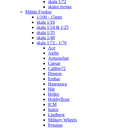
skala 1/72
skalor övriga
Militär Fordon
1/100 - 15mm
skala 1/16
skala 1/24 & 1/25
skala 1/35
skala 1/48
skala 1/72 - 1/76
Ace
Airfix
Armourfast
Caesar
Calibre72
Dragon
Emhar
Hasegawa
Hät
Heller
HobbyBoss
ICM
Italeri
Lindberg
Military Wheels
Pegasus