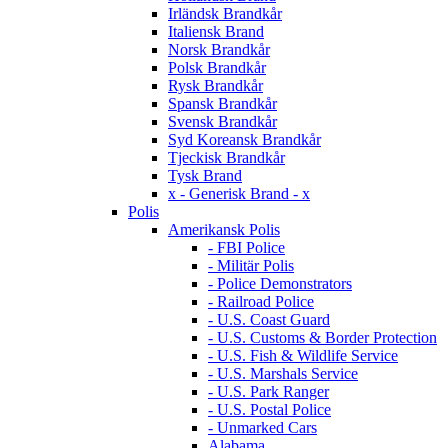
Irländsk Brandkår
Italiensk Brand
Norsk Brandkår
Polsk Brandkår
Rysk Brandkår
Spansk Brandkår
Svensk Brandkår
Syd Koreansk Brandkår
Tjeckisk Brandkår
Tysk Brand
x - Generisk Brand - x
Polis
Amerikansk Polis
- FBI Police
- Militär Polis
- Police Demonstrators
- Railroad Police
- U.S. Coast Guard
- U.S. Customs & Border Protection
- U.S. Fish & Wildlife Service
- U.S. Marshals Service
- U.S. Park Ranger
- U.S. Postal Police
- Unmarked Cars
Alabama