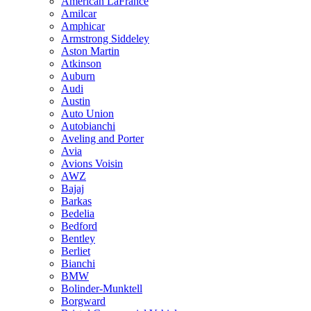
American LaFrance
Amilcar
Amphicar
Armstrong Siddeley
Aston Martin
Atkinson
Auburn
Audi
Austin
Auto Union
Autobianchi
Aveling and Porter
Avia
Avions Voisin
AWZ
Bajaj
Barkas
Bedelia
Bedford
Bentley
Berliet
Bianchi
BMW
Bolinder-Munktell
Borgward