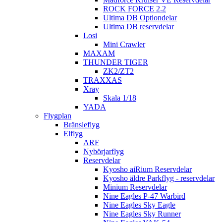
ROCK FORCE 2.2
Ultima DB Optiondelar
Ultima DB reservdelar
Losi
Mini Crawler
MAXAM
THUNDER TIGER
ZK2/ZT2
TRAXXAS
Xray
Skala 1/18
YADA
Flygplan
Bränsleflyg
Elflyg
ARF
Nybörjarflyg
Reservdelar
Kyosho aiRium Reservdelar
Kyosho äldre Parkflyg - reservdelar
Minium Reservdelar
Nine Eagles P-47 Warbird
Nine Eagles Sky Eagle
Nine Eagles Sky Runner