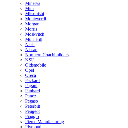
Minerva
Mini
Mitsubishi
Monteverdi
Morgan
Morris
Moskvitch
Muir-Hill
Nash
Nissan
Northern Coachbuilders
NSU
Oldsmobile
Opel
Oreca
Packard
Pagani
Panhard
Panoz
Pegaso
Peterbilt
Peugeot
Piaggio
Pierce Manufacturing
Plymouth