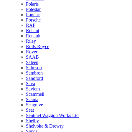
Polaris
Polestar
Pontiac
Porsche
RAF
Reliant
Renault
Riley
Rolls-Royce
Rover
SAAB
Saleen
Salmson
Sambron
Sandford
Sava
Saviem
Scammell
Scania
Seagrave
Seat
Sentinel Waggon Works Ltd
Shelby
Shelvoke & Drewry
Simca