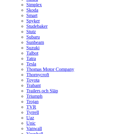
Simplex
Skoda
Smart
Spyker
Studebaker
Stutz
Subaru
Sunbeam
Suzuki
Talbot
Tatra
Tesla
Thomas Motor Company
Thornycroft
Toyota
Trabant
Trailers och Släp
Triumph
Trojan
TVR
Tyrrell
Uaz
Unic
Vanwall
Vauxhall