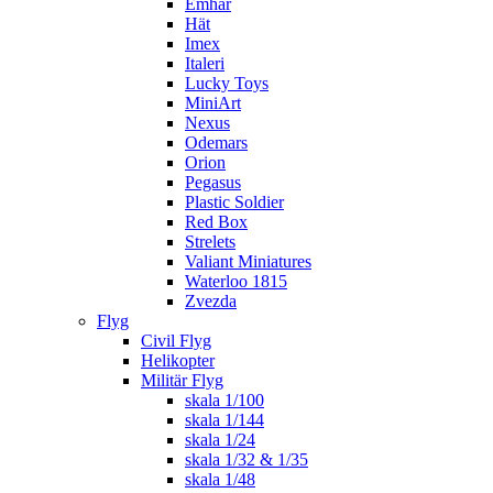
Emhar
Hät
Imex
Italeri
Lucky Toys
MiniArt
Nexus
Odemars
Orion
Pegasus
Plastic Soldier
Red Box
Strelets
Valiant Miniatures
Waterloo 1815
Zvezda
Flyg
Civil Flyg
Helikopter
Militär Flyg
skala 1/100
skala 1/144
skala 1/24
skala 1/32 & 1/35
skala 1/48