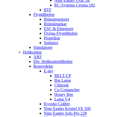
Nine Eagles YAK-54
RC-Systems Cessna 182
RTF
Flygtillbehör
Bränslemotorer
Bränsletankar
ESC & Elmotorer
Övriga Flygtillbehör
Propellrar
Spinners
Simulatorer
Helikoptrar
ARF
Div. Helikoptertillbehör
Reservdelar
E-sky
BELT-CP
Big Lama
Chinook
Co-Comancher
Honey Bee
Lama V4
Kyosho Caliber
Nine Eagles Kestrel SX 500
Nine Eagles Solo Pro 228