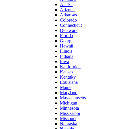
Alaska
Arizona
Arkansas
Colorado
Connecticut
Delaware
Florida
Georgia
Hawaii
Illinois
Indiana
Iowa
Kalifornien
Kansas
Kentuky
Louisiana
Maine
Maryland
Massachusetts
Michigan
Minnesota
Mississippi
Missouri
Nebraska
Nevada