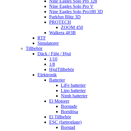
Nine Eagles Solo Pro 328
Nine Eagles Solo Pro V
Nine Eagles Solo Pro180 3D
Parkfun Blitz 3D
PROTECH
ZOOM 450
Walkera 4#3B
RTF
Simulatorer
Tillbehör
Däck / Fälg / Hjul
1/10
1/8
HjulTillbehör
Elektronik
Batterier
LiFe batterier
Lipo batterier
Nimh batterier
El Motorer
Borstade
Borstlösa
El Tillbehör
ESC (fartreglage)
Borstad