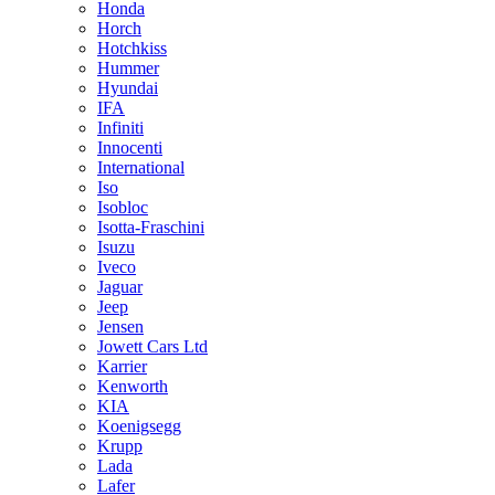
Honda
Horch
Hotchkiss
Hummer
Hyundai
IFA
Infiniti
Innocenti
International
Iso
Isobloc
Isotta-Fraschini
Isuzu
Iveco
Jaguar
Jeep
Jensen
Jowett Cars Ltd
Karrier
Kenworth
KIA
Koenigsegg
Krupp
Lada
Lafer