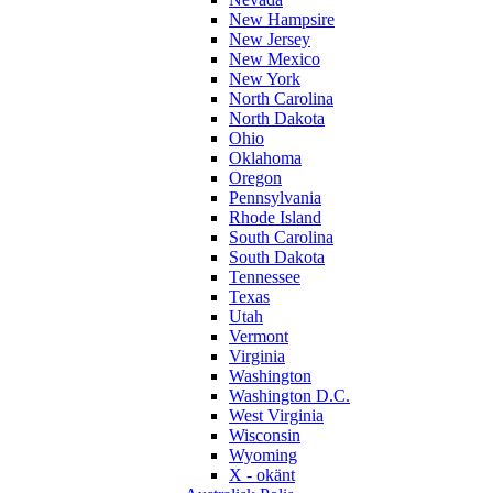
New Hampsire
New Jersey
New Mexico
New York
North Carolina
North Dakota
Ohio
Oklahoma
Oregon
Pennsylvania
Rhode Island
South Carolina
South Dakota
Tennessee
Texas
Utah
Vermont
Virginia
Washington
Washington D.C.
West Virginia
Wisconsin
Wyoming
X - okänt