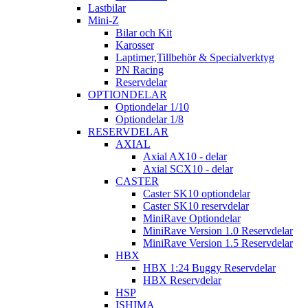
Lastbilar
Mini-Z
Bilar och Kit
Karosser
Laptimer,Tillbehör & Specialverktyg
PN Racing
Reservdelar
OPTIONDELAR
Optiondelar 1/10
Optiondelar 1/8
RESERVDELAR
AXIAL
Axial AX10 - delar
Axial SCX10 - delar
CASTER
Caster SK10 optiondelar
Caster SK10 reservdelar
MiniRave Optiondelar
MiniRave Version 1.0 Reservdelar
MiniRave Version 1.5 Reservdelar
HBX
HBX 1:24 Buggy Reservdelar
HBX Reservdelar
HSP
ISHIMA