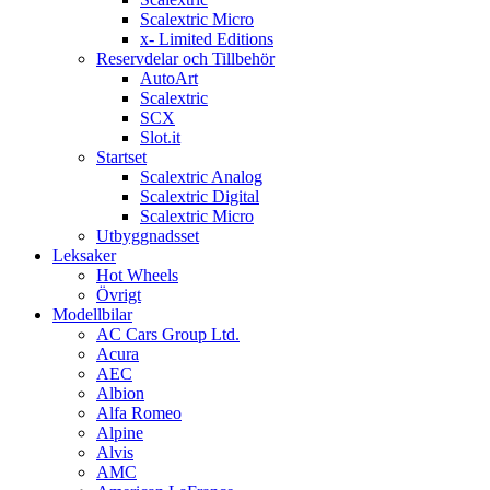
Scalextric Micro
x- Limited Editions
Reservdelar och Tillbehör
AutoArt
Scalextric
SCX
Slot.it
Startset
Scalextric Analog
Scalextric Digital
Scalextric Micro
Utbyggnadsset
Leksaker
Hot Wheels
Övrigt
Modellbilar
AC Cars Group Ltd.
Acura
AEC
Albion
Alfa Romeo
Alpine
Alvis
AMC