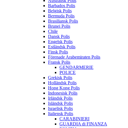
Australisk Polis
Barbados Polis
Belgisk Polis
Bermuda Polis
Brasiliansk Polis
Brunei Polis
Chile
Dansk Polis
Engelsk Polis
Estländsk Polis
Finsk Polis
Förenade Arabemiraten Polis
Fransk Polis
GENDARMERIE
POLICE
Grekisk Polis
Holländsk Polis
Hong Kong Polis
Indonesisk Polis
Irländsk Polis
Isländsk Polis
Israelisk Polis
Italiensk Polis
CARABINIERI
GUARDIA di FINANZA