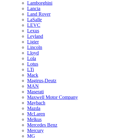
Lamborghini
Lancia
Land Rover
LaSalle
LEVC
Lexus
Leyland
Ligier
Lincoln
Lloyd
Lola
Lotus
LTi
Mack
Magirus-Deutz
MAN
Maserati
Maxwell Motor Company
Maybach
Mazda
McLaren
Melkus
Mercedes Benz
Mercury
MG