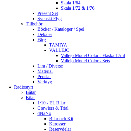
Skala 1/64
Skala 1/72 & 1/76
Present Set
Svenskt Flyg
Tillbehör
Böcker / Kataloger / Spel
Dekaler
Färg
TAMIYA
VALLEJO
Vallejo Model Color - Flaska 17ml
Vallejo Model Color - Sets
Lim / Diverse
Material
Penslar
Verktyg
Radiostyrt
Båtar
Bilar
1/10 - EL Bilar
Crawlers & Trial
dNaNo
Bilar och Kit
Karosser
Reservdelar