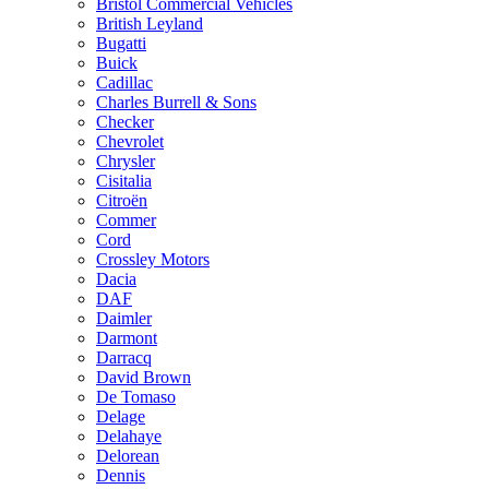
Bristol Commercial Vehicles
British Leyland
Bugatti
Buick
Cadillac
Charles Burrell & Sons
Checker
Chevrolet
Chrysler
Cisitalia
Citroën
Commer
Cord
Crossley Motors
Dacia
DAF
Daimler
Darmont
Darracq
David Brown
De Tomaso
Delage
Delahaye
Delorean
Dennis