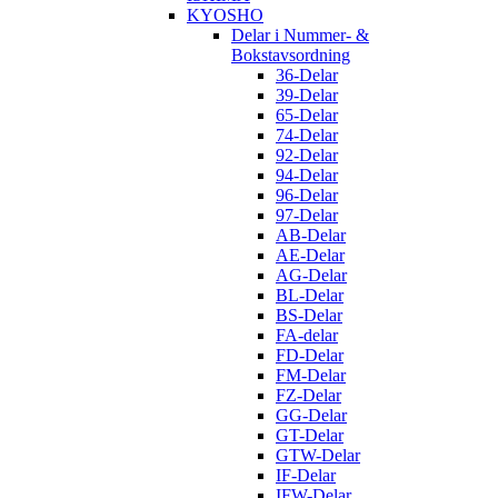
KYOSHO
Delar i Nummer- &
Bokstavsordning
36-Delar
39-Delar
65-Delar
74-Delar
92-Delar
94-Delar
96-Delar
97-Delar
AB-Delar
AE-Delar
AG-Delar
BL-Delar
BS-Delar
FA-delar
FD-Delar
FM-Delar
FZ-Delar
GG-Delar
GT-Delar
GTW-Delar
IF-Delar
IFW-Delar