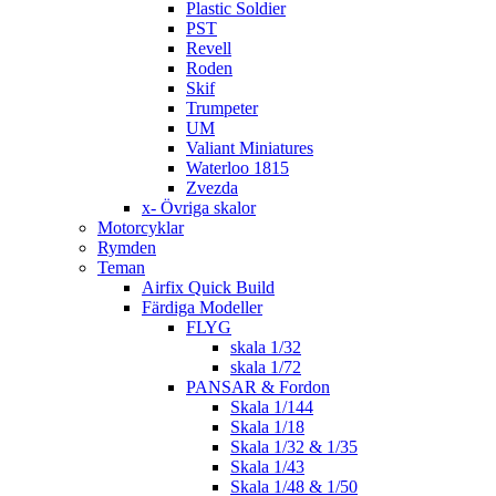
Plastic Soldier
PST
Revell
Roden
Skif
Trumpeter
UM
Valiant Miniatures
Waterloo 1815
Zvezda
x- Övriga skalor
Motorcyklar
Rymden
Teman
Airfix Quick Build
Färdiga Modeller
FLYG
skala 1/32
skala 1/72
PANSAR & Fordon
Skala 1/144
Skala 1/18
Skala 1/32 & 1/35
Skala 1/43
Skala 1/48 & 1/50