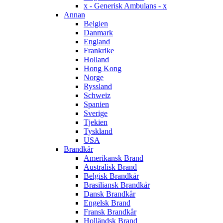
x - Generisk Ambulans - x
Annan
Belgien
Danmark
England
Frankrike
Holland
Hong Kong
Norge
Ryssland
Schweiz
Spanien
Sverige
Tjekien
Tyskland
USA
Brandkår
Amerikansk Brand
Australisk Brand
Belgisk Brandkår
Brasiliansk Brandkår
Dansk Brandkår
Engelsk Brand
Fransk Brandkår
Holländsk Brand