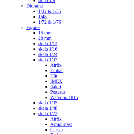
skala 1/8
Diorama
1/32 & 1/35
1/48
1/72 & 1/76
Figurer
15 mm
28 mm
skala 1/12
skala 1/16
skala 1/24
skala 1/32
Airfix
Emhar
Hät
IMEX
Italeri
Pegasus
Waterloo 1815
skala 1/35
skala 1/48
skala 1/72
Airfix
Armourfast
Caesar