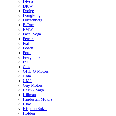
Divco
DKW
Dodge
DongFeng
Duesenberg
E-One
EMW
Facel Vega
Ferrari
Fiat
Foden
Ford
Freightliner
FSO
Gaz
GHE-O Motors
Ghia
GMC
Guy Motors
Häst & Vagn
Hillman
Hindustan Motors
Hino
Hispano Suiza
Holden