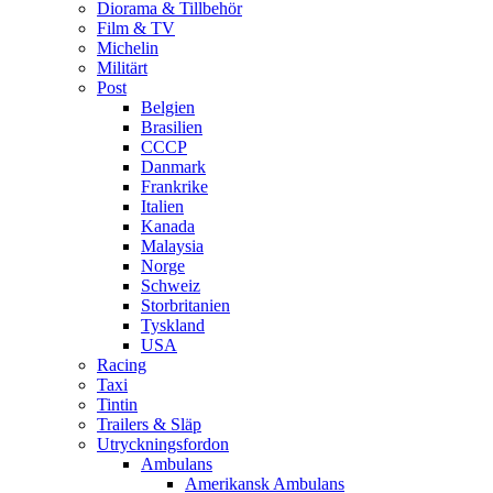
Diorama & Tillbehör
Film & TV
Michelin
Militärt
Post
Belgien
Brasilien
CCCP
Danmark
Frankrike
Italien
Kanada
Malaysia
Norge
Schweiz
Storbritanien
Tyskland
USA
Racing
Taxi
Tintin
Trailers & Släp
Utryckningsfordon
Ambulans
Amerikansk Ambulans