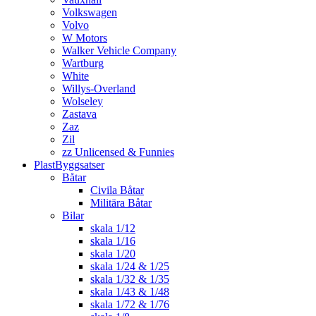
Volkswagen
Volvo
W Motors
Walker Vehicle Company
Wartburg
White
Willys-Overland
Wolseley
Zastava
Zaz
Zil
zz Unlicensed & Funnies
PlastByggsatser
Båtar
Civila Båtar
Militära Båtar
Bilar
skala 1/12
skala 1/16
skala 1/20
skala 1/24 & 1/25
skala 1/32 & 1/35
skala 1/43 & 1/48
skala 1/72 & 1/76