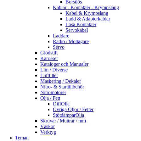
Borstlös
Kablar - Kontakter - Krympslang
Kabel & Krympslang
Ladd & Adapterkablar
Lösa Kontakter
Servokabel
Laddare
Radio / Mottagare
Servo
Glödstift
Karosser
Kataloger och Manualer
Lim / Diverse
Luftfilter
Maskering / Dekaler
Nitro- & Starttillbehör
Nitromotorer
Olja / Fett
DiffOlja
Övriga Oljor / Fetter
StötdämparOlja
Skruvar / Muttrar / mm
Väskor
Verktyg
Teman