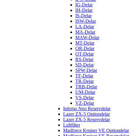
IG-Delar
IH-Delar
IS-Delar
ISW-Delar
LA-Delar
MA-Delar
MAW-Delar
MT-Delar
OR-Delar
OT-Delar
RS-Delar
SD-Delar
SPW-Delar
TF-Delar
TR-Delar
TRB-Delar
UM-Delar
VS-Delar
VZ-Delar
Inferno Neo Reservdelar
Lazer ZX-5 Optiondelar
Lazer ZX-5 Reservdelar
Luftfilter
Madforce Kruiser VE Optiondelar
Madforce Kruiser VE Reservdelar