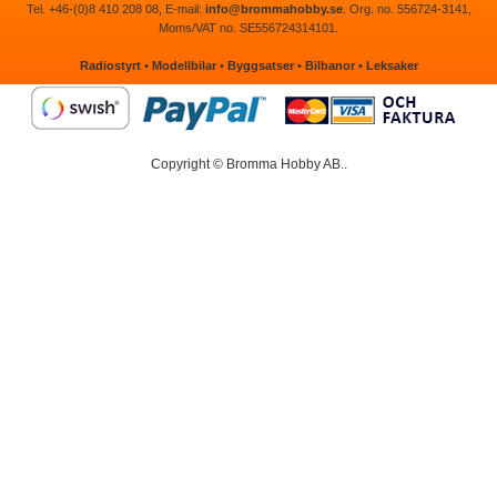
Tel. +46-(0)8 410 208 08, E-mail:
info@brommahobby.se
. Org. no. 556724-3141,
Moms/VAT no. SE556724314101.
Radiostyrt
•
Modellbilar
•
Byggsatser
•
Bilbanor
•
Leksaker
Copyright © Bromma Hobby AB..