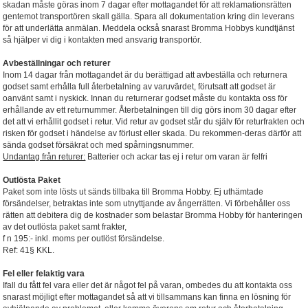
skadan måste göras inom 7 dagar efter mottagandet för att reklamationsrätten
gentemot transportören skall gälla. Spara all dokumentation kring din leverans
för att underlätta anmälan. Meddela också snarast Bromma Hobbys kundtjänst
så hjälper vi dig i kontakten med ansvarig transportör.
Avbeställningar och returer
Inom 14 dagar från mottagandet är du berättigad att avbeställa och returnera
godset samt erhålla full återbetalning av varuvärdet, förutsatt att godset är
oanvänt samt i nyskick. Innan du returnerar godset måste du kontakta oss för
erhållande av ett returnummer. Återbetalningen till dig görs inom 30 dagar efter
det att vi erhållit godset i retur. Vid retur av godset står du själv för returfrakten och
risken för godset i händelse av förlust eller skada. Du rekommen-deras därför att
sända godset försäkrat och med spårningsnummer.
Undantag från returer:
Batterier och ackar tas ej i retur om varan är felfri
Outlösta Paket
Paket som inte lösts ut sänds tillbaka till Bromma Hobby. Ej uthämtade
försändelser, betraktas inte som utnyttjande av ångerrätten. Vi förbehåller oss
rätten att debitera dig de kostnader som belastar Bromma Hobby för hanteringen
av det outlösta paket samt frakter,
f n 195:- inkl. moms per outlöst försändelse.
Ref: 41§ KKL.
Fel eller felaktig vara
Ifall du fått fel vara eller det är något fel på varan, ombedes du att kontakta oss
snarast möjligt efter mottagandet så att vi tillsammans kan finna en lösning för