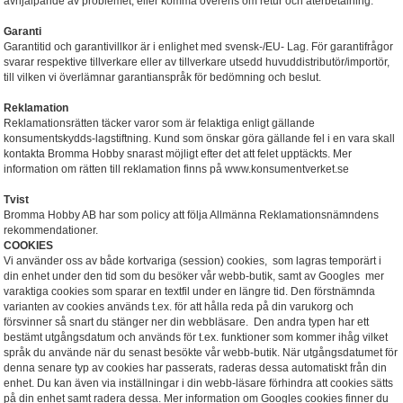
avhjälpande av problemet, eller komma överens om retur och återbetalning.
Garanti
Garantitid och garantivillkor är i enlighet med svensk-/EU- Lag. För garantifrågor
svarar respektive tillverkare eller av tillverkare utsedd huvuddistributör/importör,
till vilken vi överlämnar garantianspråk för bedömning och beslut.
Reklamation
Reklamationsrätten täcker varor som är felaktiga enligt gällande
konsumentskydds-lagstiftning. Kund som önskar göra gällande fel i en vara skall
kontakta Bromma Hobby snarast möjligt efter det att felet upptäckts. Mer
information om rätten till reklamation finns på www.konsumentverket.se
Tvist
Bromma Hobby AB har som policy att följa Allmänna Reklamationsnämndens
rekommendationer.
COOKIES
Vi använder oss av både kortvariga (session) cookies, som lagras temporärt i
din enhet under den tid som du besöker vår webb-butik, samt av Googles mer
varaktiga cookies som sparar en textfil under en längre tid. Den förstnämnda
varianten av cookies används t.ex. för att hålla reda på din varukorg och
försvinner så snart du stänger ner din webbläsare. Den andra typen har ett
bestämt utgångsdatum och används för t.ex. funktioner som kommer ihåg vilket
språk du använde när du senast besökte vår webb-butik. När utgångsdatumet för
denna senare typ av cookies har passerats, raderas dessa automatiskt från din
enhet. Du kan även via inställningar i din webb-läsare förhindra att cookies sätts
på din enhet samt radera dessa. Mer information om Googles cookies finner du