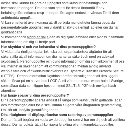
dessa skall kunna fullgöra de uppgifter som krävs för betalnings- och
leveranshanteringen. De data som delats för dessa ändamål får av
betalningsförmedlarna resp. transportföretagen endast användas för till dem
anförtrodda uppgifter.
Vi kan emellertid även komma att till berörda myndigheter lämna begärda
personrelaterade uppgifter, om vi därtill är skyldiga enligt lag eller om du har
godkänt detta.
Vi kommer dock
aldrig att sälja
den av dig själv lämnade eller av oss insamlade
informationen om dig till tredje part.
Hur skyddar vi och var behandlar vi dina personuppgifter?
Vi vidtar alla rimliga legala, tekniska och organisatoriska åtgärder för att
säkerställa att all information om dig hanteras säkert och med en adekvat
skyddsnivå. Personuppgifter och övrig information om dig som inkommer till oss
via Internet är säker genom att kommunikationen mellan av dig använd
webbläsare och vår webb-butik överförs via Hypertext Transfer Protocol Secure
(HTTPS). Denna information skyddas därefter fortsatt genom att den ligger i
säkert förvar på en server hos LOOPIA, ett välrenommerat webb-hotel i Sverige,
som säkrar data som ligger hos dem med SSL/TLS, PGP och envägs hash-
algoritmer.
Hur länge sparar vi dina personuppgifter?
Dina personuppgifter sparas endast så länge som krävs utifrån gällande lagar
och förordningar, eller för vi skall kunna fullgöra våra åtaganden gentemot dig,
t.ex. för att uppfylla garantiåtaganden.
Dina rättigheter till tillgång, rättelse samt radering av personuppgifter
Du har rätt att begära en kopia av de uppgifter som vi har om dig och att verifiera
dessa. Du har också rätt att korrigera felaktiga eller inkompletta uppgifter.