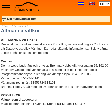
Din kundvagn är tom
Hem
:: Allmänna villkor
Allmänna villkor
ALLMÄNNA VILLKOR
Dessa allmänna villkor innefattar våra Köpvillkor, vår användning av Cookies och
vår Dataskyddspolicy. Vänligen läs nedanstående information samt skriv gärna
ut och behåll en kopia som referens.
Om oss
Denna webb-butik ägs och drivs av Bromma Hobby AB, Krossgatan 25, 162 50
Vällingby. Om du behöver kontakta oss, sänd ett e-post meddelande till:
info@brommahobby.se, eller ring vår kundtjänst på 08-410 208 08.
Vårt org. nr. är: 556724-3141
Vårt moms reg. nr. är: SE556724314101
Bromma Hobby AB är medlem av organisationen Lek- och Babybranschen.
KÖPVILLKOR
Valutor som vi accepterar
Vi accepterar betalning i Svenska Kronor (SEK) samt EURO (€).