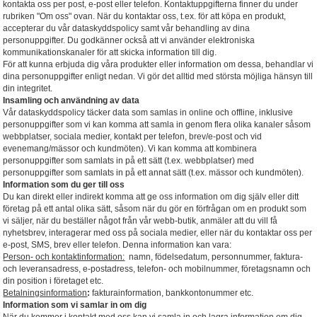
kontakta oss per post, e-post eller telefon. Kontaktuppgifterna finner du under
rubriken "Om oss" ovan. När du kontaktar oss, t.ex. för att köpa en produkt,
accepterar du vår dataskyddspolicy samt vår behandling av dina
personuppgifter. Du godkänner också att vi använder elektroniska
kommunikationskanaler för att skicka information till dig.
För att kunna erbjuda dig våra produkter eller information om dessa, behandlar vi
dina personuppgifter enligt nedan. Vi gör det alltid med största möjliga hänsyn till
din integritet.
Insamling och användning av data
Vår dataskyddspolicy täcker data som samlas in online och offline, inklusive
personuppgifter som vi kan komma att samla in genom flera olika kanaler såsom
webbplatser, sociala medier, kontakt per telefon, brev/e-post och vid
evenemang/mässor och kundmöten). Vi kan komma att kombinera
personuppgifter som samlats in på ett sätt (t.ex. webbplatser) med
personuppgifter som samlats in på ett annat sätt (t.ex. mässor och kundmöten).
Information som du ger till oss
Du kan direkt eller indirekt komma att ge oss information om dig själv eller ditt
företag på ett antal olika sätt, såsom när du gör en förfrågan om en produkt som
vi säljer, när du beställer något från vår webb-butik, anmäler att du vill få
nyhetsbrev, interagerar med oss på sociala medier, eller när du kontaktar oss per
e-post, SMS, brev eller telefon. Denna information kan vara:
Person- och kontaktinformation:
namn, födelsedatum, personnummer, faktura-
och leveransadress, e-postadress, telefon- och mobilnummer, företagsnamn och
din position i företaget etc.
Betalningsinformation
:
fakturainformation, bankkontonummer etc.
Information som vi samlar in om dig