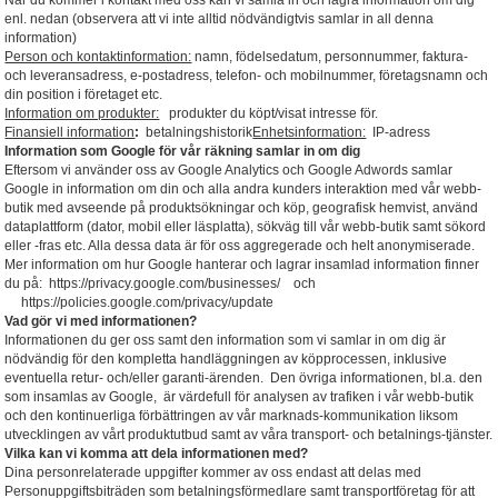
När du kommer i kontakt med oss kan vi samla in och lagra information om dig
enl. nedan (observera att vi inte alltid nödvändigtvis samlar in all denna
information)
Person och kontaktinformation:
namn, födelsedatum, personnummer, faktura-
och leveransadress, e-postadress, telefon- och mobilnummer, företagsnamn och
din position i företaget etc.
Information om produkter:
produkter du köpt/visat intresse för.
Finansiell information
:
betalningshistorik
Enhetsinformation:
IP-adress
Information som Google för vår räkning samlar in om dig
Eftersom vi använder oss av Google Analytics och Google Adwords samlar
Google in information om din och alla andra kunders interaktion med vår webb-
butik med avseende på produktsökningar och köp, geografisk hemvist, använd
dataplattform (dator, mobil eller läsplatta), sökväg till vår webb-butik samt sökord
eller -fras etc. Alla dessa data är för oss aggregerade och helt anonymiserade.
Mer information om hur Google hanterar och lagrar insamlad information finner
du på: https://privacy.google.com/businesses/ och
https://policies.google.com/privacy/update
Vad gör vi med informationen?
Informationen du ger oss samt den information som vi samlar in om dig är
nödvändig för den kompletta handläggningen av köpprocessen, inklusive
eventuella retur- och/eller garanti-ärenden. Den övriga informationen, bl.a. den
som insamlas av Google, är värdefull för analysen av trafiken i vår webb-butik
och den kontinuerliga förbättringen av vår marknads-kommunikation liksom
utvecklingen av vårt produktutbud samt av våra transport- och betalnings-tjänster.
Vilka kan vi komma att dela informationen med?
Dina personrelaterade uppgifter kommer av oss endast att delas med
Personuppgiftsbiträden som betalningsförmedlare samt transportföretag för att