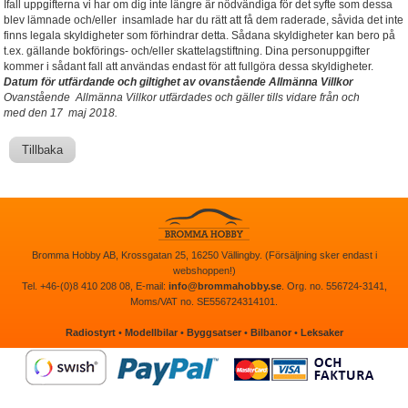
Ifall uppgifterna vi har om dig inte längre är nödvändiga för det syfte som dessa
blev lämnade och/eller insamlade har du rätt att få dem raderade, såvida det inte
finns legala skyldigheter som förhindrar detta. Sådana skyldigheter kan bero på
t.ex. gällande bokförings- och/eller skattelagstiftning. Dina personuppgifter
kommer i sådant fall att användas endast för att fullgöra dessa skyldigheter.
Datum för utfärdande och giltighet av ovanstående Allmänna Villkor
Ovanstående Allmänna Villkor utfärdades och gäller tills vidare från och
med den 17 maj 2018.
Tillbaka
Bromma Hobby AB, Krossgatan 25, 16250 Vällingby. (Försäljning sker endast i
webshoppen!)
Tel. +46-(0)8 410 208 08, E-mail:
info@brommahobby.se
. Org. no. 556724-3141,
Moms/VAT no. SE556724314101.
Radiostyrt
•
Modellbilar
•
Byggsatser
•
Bilbanor
•
Leksaker