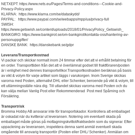
NETXEPT: https://www.nets.eu/Pages/Terms-and-conditions---Cookie-and-
Privacy-Policy.aspx
KLARNA: https://www.klarna.com/se/dataskydd/
PAYPAL: https://www.paypal.com/se/webapps/mpp/ua/privacy-full
SWISH:
https://www.getswish.se/content/uploads/2018/01/PrivacyPolicy_Getswish_
BANKGIRO: https://www.bankgirot.se/om-bankgirot/kontakta-oss/hantering-av-
personuppgifter/
DANSKE BANK: https://danskebank.se/gdpr
Leverans/Transportkostnad
Vi packar och skickar normalt inom 24 timmar efter det att vi erhållit betalning för
en order. Transporttiden från det att vi överlämnat godset till fraktföraren/posten
är i enlighet med dennes transportvillkor.Transportkostnaden beräknas på basis
av vikt & volym för varje artikel som läggs i varukorgen. Inom Sverige skickas
varorna med Posten, alternativt DHL eller Schenker, beroende på vikt & volym, till
ett utlämningsställe nära dig. Till utlandet skickas varorna med Posten och du
kan välja mellan Vanlig Post eller Rekommenderad Post med Spårning och
Försäkring.
Transportrisk
Bromma Hobby AB ansvarar inte för transportskador. Kontrollera att emballaget
är oskadat när du kvitterar ut leveransen. Notering om eventuell skada på
emballaget måste göras på mottagningskvittot/fraktsedeln som du signerar. Efter
uppackning av leveransen, inspektera denna samt anmäl eventuell skada
omgående till ansvarig transportör (Posten eller DHL/ Schenker). Anmälan om