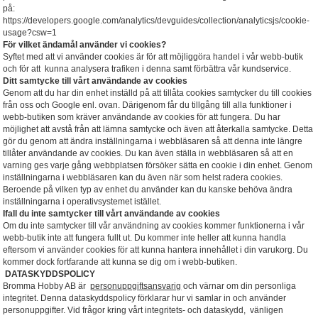
på:
https://developers.google.com/analytics/devguides/collection/analyticsjs/cookie-
usage?csw=1
För vilket ändamål använder vi cookies?
Syftet med att vi använder cookies är för att möjliggöra handel i vår webb-butik
och för att kunna analysera trafiken i denna samt förbättra vår kundservice.
Ditt samtycke till vårt användande av cookies
Genom att du har din enhet inställd på att tillåta cookies samtycker du till cookies
från oss och Google enl. ovan. Därigenom får du tillgång till alla funktioner i
webb-butiken som kräver användande av cookies för att fungera. Du har
möjlighet att avstå från att lämna samtycke och även att återkalla samtycke. Detta
gör du genom att ändra inställningarna i webbläsaren så att denna inte längre
tillåter användande av cookies. Du kan även ställa in webbläsaren så att en
varning ges varje gång webbplatsen försöker sätta en cookie i din enhet. Genom
inställningarna i webbläsaren kan du även när som helst radera cookies.
Beroende på vilken typ av enhet du använder kan du kanske behöva ändra
inställningarna i operativsystemet istället.
Ifall du inte samtycker till vårt användande av cookies
Om du inte samtycker till vår användning av cookies kommer funktionerna i vår
webb-butik inte att fungera fullt ut. Du kommer inte heller att kunna handla
eftersom vi använder cookies för att kunna hantera innehållet i din varukorg. Du
kommer dock fortfarande att kunna se dig om i webb-butiken.
DATASKYDDSPOLICY
Bromma Hobby AB är
personuppgiftsansvarig
och värnar om din personliga
integritet. Denna dataskyddspolicy förklarar hur vi samlar in och använder
personuppgifter. Vid frågor kring vårt integritets- och dataskydd, vänligen