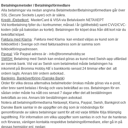
Betalningsmetoder / Betalningsförmedlare
Alla betalningar via nedan angivna Betalmetoder/Betalningsförmedlare går över
SSL (Secure Sockets Layer) och är säkra.
Kredit- /Debetkort:
MasterCard & VISA via Betalväxeln NETAXEPT
Vid kortbetalning fyller du i kortnummer, månad / år (gilithetstid) samt CVV2/CVC-
koden (står på baksidan av kortet). Betalningen för köpet dras från ditt kort när du
bekräftat köpet.
Faktura med Klarna
: Faktura med Klarna kan endast väljas av kund som är
folkbokförd i Sverige och med fakturaadress som är samma som
folkbokföringsadressen.
Paypal
: Vår Paypal adress är - info@brommahobby.se
SWISH:
Betalning med Swish kan endast göras av kund med Swish-app utfärdad
av svensk bank. Vid val av Swish som betalmetod måste betalningen ha
inkommit på Bromma Hobby AB´s bankkonto senast 24 timmar efter det att
ordern lagts. Annars blir ordern avbokad..
Bankgiro, Banköverföring (Danske Bank)
Order för vilka dessa alternativa betalmetoder önskas måste göras via e-post,
eller brev samt betalas i förväg och vara bekräftad av oss. Betalningen för en
sådan order måste ha nått oss senast 7 dagar efter det att beställningen
bekräftats av oss. Annars blir beställningen avbokad.
Notera att betalningsförmedlarna Netaxept, Klarna, Paypal, Swish, Bankgirot och
Danske Bank samlar in de uppgifter om dig som är nödvändiga för
genomförande av säkra betalningar samt för att vid varje tillfälle följa tillämplig
lagstiftning. För information om vilka uppgifter som samlas in och hur de hanteras
och förvaras, vänligen kontakta respektive betalningsförmedlare, eller gå in på
dessas hemsidor enl. nedan: