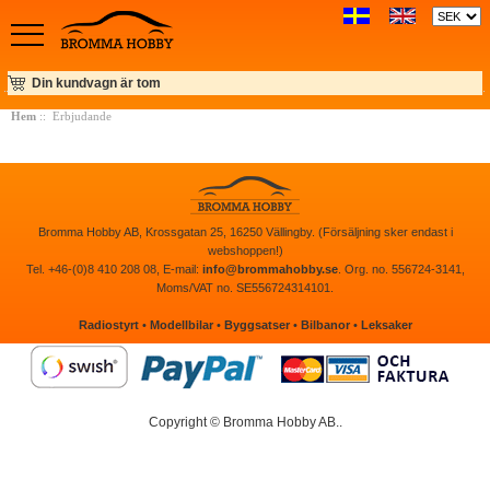
Din kundvagn är tom
Hem
:: Erbjudande
Bromma Hobby AB, Krossgatan 25, 16250 Vällingby. (Försäljning sker endast i
webshoppen!)
Tel. +46-(0)8 410 208 08, E-mail:
info@brommahobby.se
. Org. no. 556724-3141,
Moms/VAT no. SE556724314101.
Radiostyrt
•
Modellbilar
•
Byggsatser
•
Bilbanor
•
Leksaker
Copyright © Bromma Hobby AB..