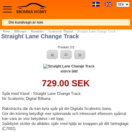
Din kundvagn är tom
Hem
::
Bilbanor
::
Bandelar
::
Scalextric Digital
:: Straight Lane Change Track
Straight Lane Change Track
Produkt 2/2
«
=
»
större bild
729.00 SEK
Spår med Växel - Straight Lane Change Track
för Scalextric Digital Bilbana
Raksträcka där du kan byta spår på din Digitala Scalextric-bana.
Gör din körning betydligt mer spännande och intressant eftersom spårval
kan vara av stor betydelse i ett lopp.
Spårbytet sköter du alldeles själv med hjälp av knappen på ditt fartreglage
(C7002).